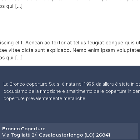
os qui […]
scing elit. Aenean ac tortor at tellus feugiat congue quis 
beatae vitae dicta sunt explicabo. Nemo enim ipsam voluptate
os qui […]
La Bronco coperture S.a.s. è nata nel 1995, da allora è stata in co
occupiamo della rimozione e smaltimento delle coperture in cem
coperture prevalentemente metalliche.
Bronco Coperture
Via Togliatti 2/I Casalpusterlengo (LO) 26841